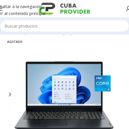
Saltar a la navegación
Ir al contenido principal
Inicio
/
Componentes de PC
/
Laptop
AGOTADO