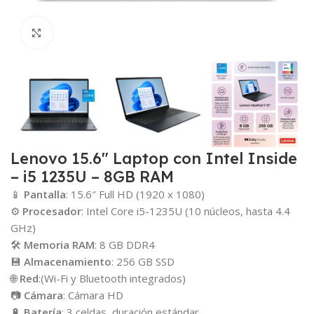
Click para agrandar
Lenovo 15.6″ Laptop con Intel Inside
– i5 1235U – 8GB RAM
📱
Pantalla
: 15.6″ Full HD (1920 x 1080)
⚙️
Procesador
: Intel Core i5-1235U (10 núcleos, hasta 4.4
GHz)
🛠️
Memoria RAM
: 8 GB DDR4
💾
Almacenamiento
: 256 GB SSD
🌐
Red
:(Wi-Fi y Bluetooth integrados)
📷
Cámara
: Cámara HD
🔋
Batería
: 3 celdas, duración estándar