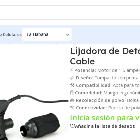
e Celulares
as
/
Lijadora de Detalle Hyper Tough 1.5A con Cable
Lijadora de Det
Cable
⚡
Potencia:
Motor de 1.5 amper
📏
Diseño:
Compacto con punta p
🛠️
Compatibilidad:
Apta para tod
✋
Comodidad:
Mango ergonómico
👜
Recolección de polvo:
Bolsa 
🔌
Conectividad:
Puerto de polv
Inicia sesión para v
Añadir a la lista de deseos