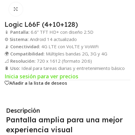
Click para agrandar
Logic L66F (4+10+128)
📱
Pantalla:
6.6” TFT HD+ con diseño 2.5D
⚙️
Sistema:
Android 14 actualizado
📡
Conectividad:
4G LTE con VoLTE y VoWiFi
🌍
Compatibilidad:
Múltiples bandas 2G, 3G y 4G
📐
Resolución:
720 x 1612 (formato 20:6)
🔋
Uso:
Ideal para tareas diarias y entretenimiento básico
Inicia sesión para ver precios
Añadir a la lista de deseos
Descripción
Pantalla amplia para una mejor
experiencia visual