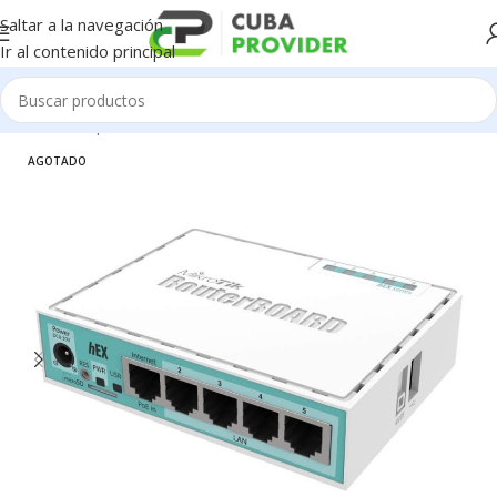
Saltar a la navegación
Ir al contenido principal
Inicio
/
Componentes de PC
/
Redes / WiFi / 4G
AGOTADO