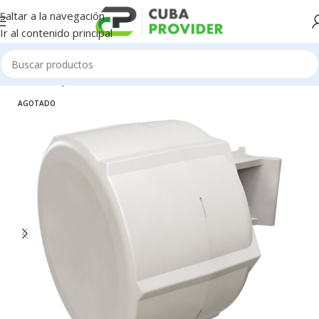
Saltar a la navegación
Ir al contenido principal
Inicio
/
Componentes de PC
/
Redes / WiFi / 4G
AGOTADO