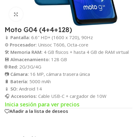
Click para agrandar
Moto G04 (4+4+128)
📱
Pantalla:
6.6″ HD+ (1600 x 720), 90Hz
⚙️
Procesador:
Unisoc T606, Octa-core
🛠️
Memoria RAM:
4 GB físicos + hasta 4 GB de RAM virtual
💾
Almacenamiento:
128 GB
🌐
Red:
2G/3G/4G
📷
Cámara:
16 MP, cámara trasera única
🔋
Batería:
5000 mAh
📱
SO:
Android 14
🎧
Accesorios:
Cable USB-C + cargador de 10W
Inicia sesión para ver precios
Añadir a la lista de deseos