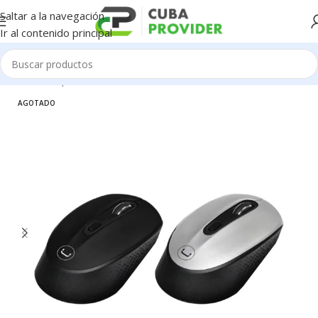
Saltar a la navegación
Ir al contenido principal
Inicio
/
Componentes de PC
/
Mouse / Teclado / Mandos
AGOTADO