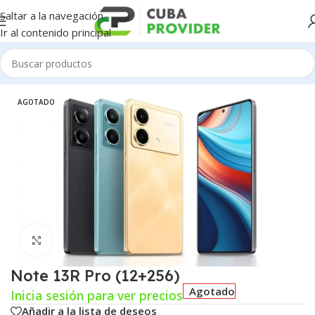
Saltar a la navegación
Ir al contenido principal
Inicio
/
Celulares
/
Xiaomi
AGOTADO
Click para agrandar
Note 13R Pro (12+256)
Agotado
Inicia sesión para ver precios
Añadir a la lista de deseos