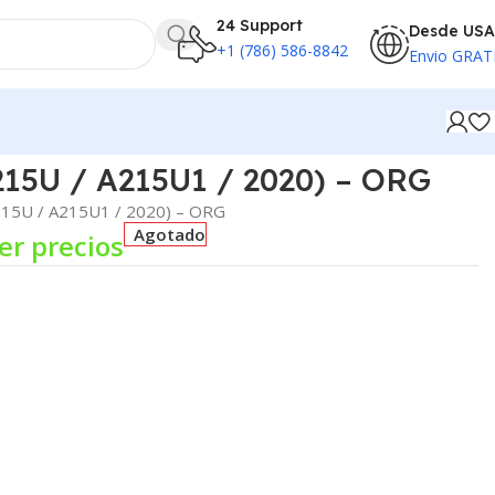
24 Support
Desde USA
+1 (786) 586-8842
Envio GRAT
215U / A215U1 / 2020) – ORG
A215U / A215U1 / 2020) – ORG
Agotado
er precios