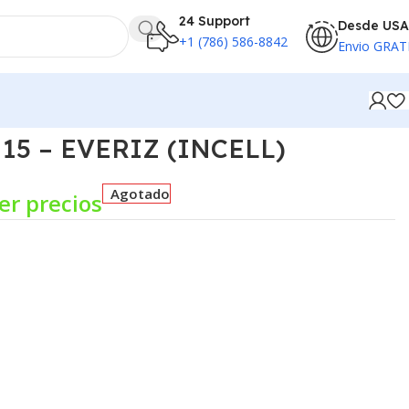
24 Support
Desde USA
+1 (786) 586-8842
Envio GRAT
 15 – EVERIZ (INCELL)
Agotado
er precios