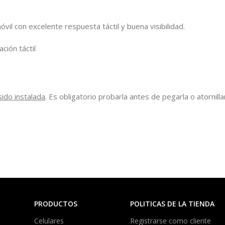
óvil con excelente respuesta táctil y buena visibilidad.
ción táctil
sido instalada
. Es obligatorio probarla antes de pegarla o atornillar
PRODUCTOS
POLITICAS DE LA TIENDA
Celulares
Registrarse como cliente