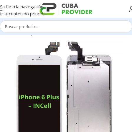
Saltar a la navegación
Ir al contenido principal
Inicio
/
Piezas para Celulares
/
iPhone
/
Pantallas