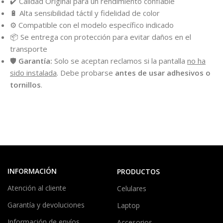
✔️ Calidad Original para un rendimiento confiable
🔋 Alta sensibilidad táctil y fidelidad de color
⚙️ Compatible con el modelo específico indicado
📦 Se entrega con protección para evitar daños en el
transporte
🛡️
Garantía:
Solo se aceptan reclamos si la pantalla
no ha
sido instalada
. Debe probarse
antes de usar adhesivos o
tornillos
.
INFORMACIÓN
PRODUCTOS
Atención al cliente
Celulares
Garantía y devoluciones
Laptop
Información de envíos
Accesorios