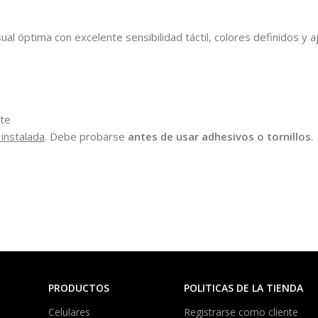
sual óptima con excelente sensibilidad táctil, colores definidos y
rte
 instalada
. Debe probarse
antes de usar adhesivos o tornillos
.
PRODUCTOS
POLITICAS DE LA TIENDA
Celulares
Registrarse como cliente