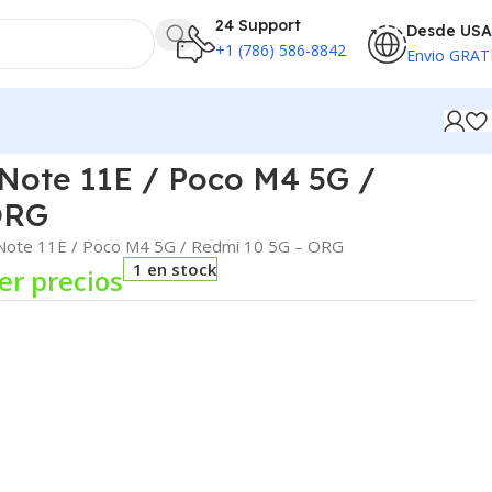
24 Support
Desde USA
+1 (786) 586-8842
Envio GRAT
Note 11E / Poco M4 5G /
ORG
 Note 11E / Poco M4 5G / Redmi 10 5G – ORG
1 en stock
er precios