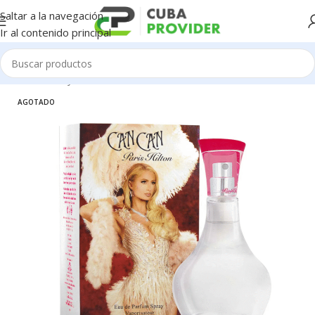
Saltar a la navegación
Ir al contenido principal
Inicio
/
Salud y Cuidado Personal
/
Perfumeria
AGOTADO