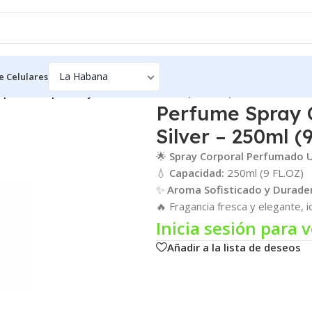
e Celulares
poral Ishq Al Shuyukh Silver – 250ml (9 FL.OZ)
Perfume Spray 
Silver – 250ml (
🌟
Spray Corporal Perfumado 
💧
Capacidad:
250ml (9 FL.OZ)
✨
Aroma Sofisticado y Durade
🔥 Fragancia fresca y elegante, i
Inicia sesión para v
Añadir a la lista de deseos