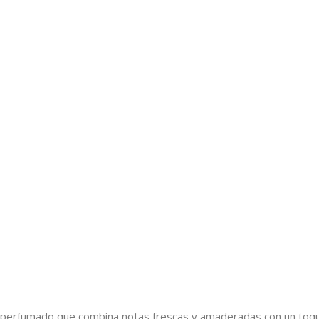
 perfumado que combina notas frescas y amaderadas con un toqu