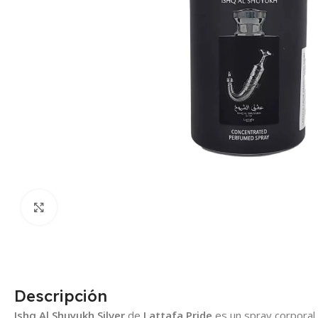
Click para agrandar
Descripción
Ishq Al Shuyukh Silver
de
Lattafa Pride
es un spray corporal