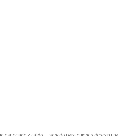
e especiado y cálido. Diseñado para quienes desean una