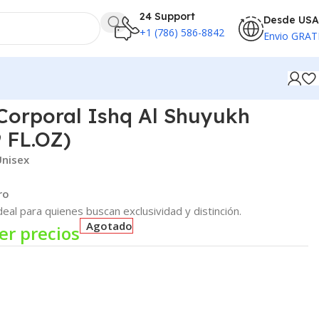
24 Support
Desde USA
+1 (786) 586-8842
Envio GRAT
Corporal Ishq Al Shuyukh
9 FL.OZ)
Unisex
ro
deal para quienes buscan exclusividad y distinción.
Agotado
er precios