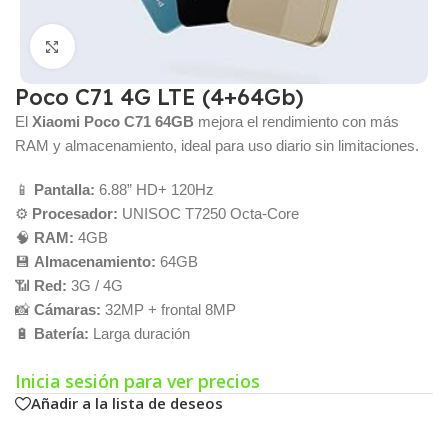
Click para agrandar
Poco C71 4G LTE (4+64Gb)
El
Xiaomi Poco C71 64GB
mejora el rendimiento con más
RAM y almacenamiento, ideal para uso diario sin limitaciones.
📱
Pantalla:
6.88” HD+ 120Hz
⚙️
Procesador:
UNISOC T7250 Octa-Core
🧠
RAM:
4GB
💾
Almacenamiento:
64GB
📶
Red:
3G / 4G
📸
Cámaras:
32MP + frontal 8MP
🔋
Batería:
Larga duración
Inicia sesión para ver precios
Añadir a la lista de deseos