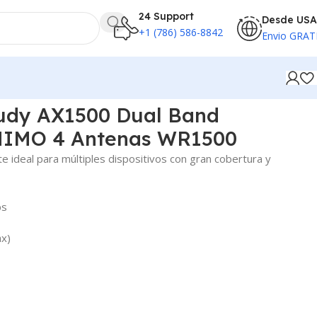
24 Support
Desde USA
+1 (786) 586-8842
Envio GRAT
s WR1500
Cudy AX1500 Dual Band
IMO 4 Antenas WR1500
te ideal para múltiples dispositivos con gran cobertura y
ps
ax)