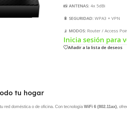
📸
ANTENAS:
4x 5dBi
🔋
SEGURIDAD:
WPA3 + VPN
📡
MODOS:
Router / Access Poi
Inicia sesión para v
Añadir a la lista de deseos
todo tu hogar
 tu red doméstica o de oficina. Con tecnología
WiFi 6 (802.11ax)
, ofr