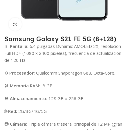
Click para agrandar
Samsung Galaxy S21 FE 5G (8+128)
📱
Pantalla:
6.4 pulgadas Dynamic AMOLED 2X, resolución
Full HD+ (1080 x 2400 píxeles), frecuencia de actualización
de 120 Hz.
⚙️
Procesador:
Qualcomm Snapdragon 888, Octa-Core.
🛠️
Memoria RAM:
8 GB.
💾
Almacenamiento:
128 GB o 256 GB.
🌐
Red:
2G/3G/4G/5G.
📷
Cámara:
Triple cámara trasera: principal de 12 MP (gran