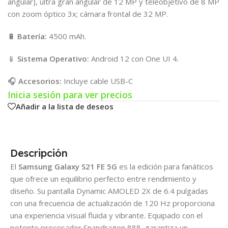
angular), ultra gran angular de 12 MP y teleobjetivo de 8 MP
con zoom óptico 3x; cámara frontal de 32 MP.
🔋
Batería:
4500 mAh.
📱
Sistema Operativo:
Android 12 con One UI 4.
🎧
Accesorios:
Incluye cable USB-C
Inicia sesión para ver precios
Añadir a la lista de deseos
Descripción
El
Samsung Galaxy S21 FE 5G
es la edición para fanáticos
que ofrece un equilibrio perfecto entre rendimiento y
diseño. Su pantalla Dynamic AMOLED 2X de 6.4 pulgadas
con una frecuencia de actualización de 120 Hz proporciona
una experiencia visual fluida y vibrante. Equipado con el
potente procesador Snapdragon 888, garantiza un