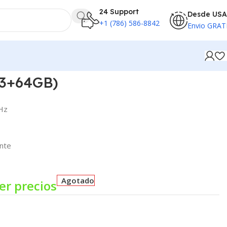
24 Support
Desde USA
+1 (786) 586-8842
Envio GRAT
(3+64GB)
GHz
nte
Agotado
er precios