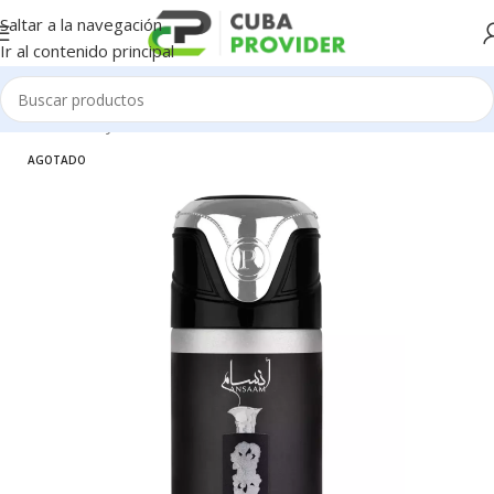
Saltar a la navegación
Ir al contenido principal
Inicio
/
Salud y Cuidado Personal
/
Perfumeria
AGOTADO