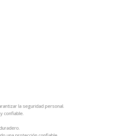
antizar la seguridad personal.
y confiable.
 duradero.
do una protección confiable.