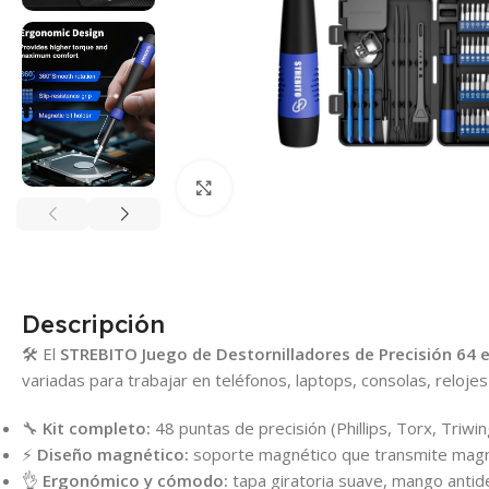
Click para agrandar
Descripción
🛠️ El
STREBITO Juego de Destornilladores de Precisión 64 
variadas para trabajar en teléfonos, laptops, consolas, reloje
🔧
Kit completo:
48 puntas de precisión (Phillips, Torx, Triwi
⚡
Diseño magnético:
soporte magnético que transmite magneti
👌
Ergonómico y cómodo:
tapa giratoria suave, mango antid