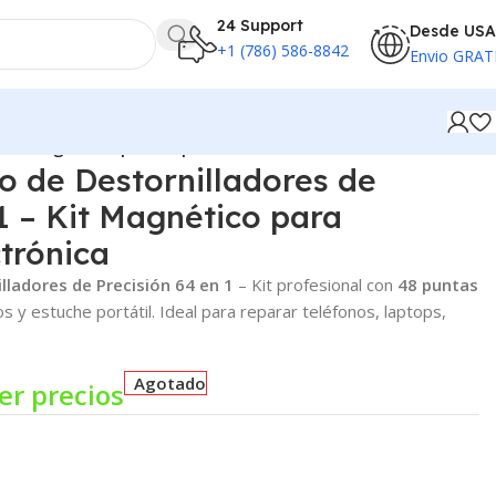
24 Support
Desde USA
+1 (786) 586-8842
Envio GRAT
 Kit Magnético para Reparación Electrónica
 de Destornilladores de
 1 – Kit Magnético para
trónica
ladores de Precisión 64 en 1
– Kit profesional con
48 puntas
os y estuche portátil. Ideal para reparar teléfonos, laptops,
Agotado
er precios