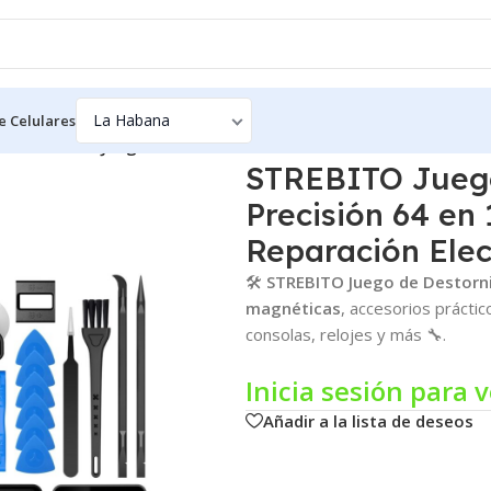
e Celulares
as
/
STREBITO Juego de Destornilladores de Precisión 64 en 1 –
STREBITO Juego
Precisión 64 en
Reparación Elec
🛠️
STREBITO Juego de Destornil
magnéticas
, accesorios práctic
consolas, relojes y más 🔧.
Inicia sesión para v
Añadir a la lista de deseos