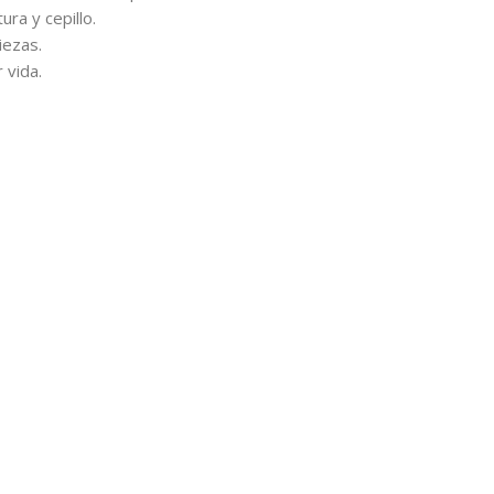
ra y cepillo.
iezas.
 vida.