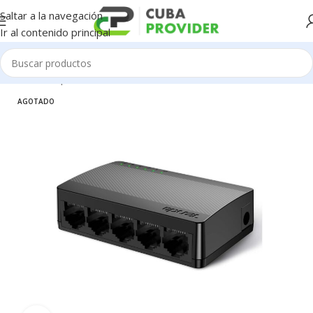
Saltar a la navegación
Ir al contenido principal
Inicio
/
Componentes de PC
/
Redes / WiFi / 4G
AGOTADO