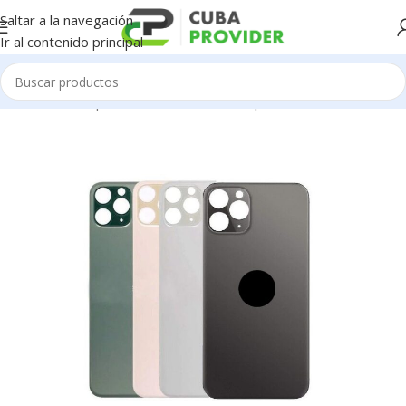
Saltar a la navegación
Ir al contenido principal
Inicio
/
Piezas para Celulares
/
iPhone
/
Tapas Traseras