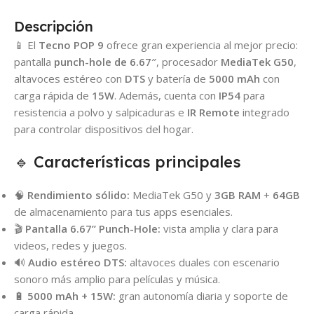
Descripción
📱 El
Tecno POP 9
ofrece gran experiencia al mejor precio:
pantalla
punch-hole de 6.67″
, procesador
MediaTek G50
,
altavoces estéreo con
DTS
y batería de
5000 mAh
con
carga rápida de
15W
. Además, cuenta con
IP54
para
resistencia a polvo y salpicaduras e
IR Remote
integrado
para controlar dispositivos del hogar.
🔹 Características principales
🧠
Rendimiento sólido:
MediaTek G50 y
3GB RAM
+
64GB
de almacenamiento para tus apps esenciales.
🎬
Pantalla 6.67” Punch-Hole:
vista amplia y clara para
videos, redes y juegos.
🔊
Audio estéreo DTS:
altavoces duales con escenario
sonoro más amplio para películas y música.
🔋
5000 mAh + 15W:
gran autonomía diaria y soporte de
carga rápida.