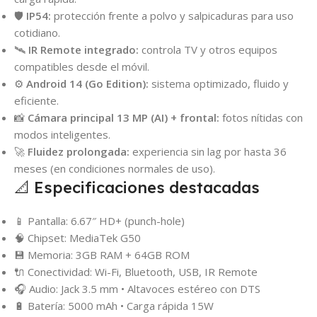
🛡️
IP54:
protección frente a polvo y salpicaduras para uso
cotidiano.
🛰️
IR Remote integrado:
controla TV y otros equipos
compatibles desde el móvil.
⚙️
Android 14 (Go Edition):
sistema optimizado, fluido y
eficiente.
📸
Cámara principal 13 MP (AI) + frontal:
fotos nítidas con
modos inteligentes.
🚀
Fluidez prolongada:
experiencia sin lag por hasta 36
meses (en condiciones normales de uso).
📐 Especificaciones destacadas
📱 Pantalla: 6.67″ HD+ (punch-hole)
🧠 Chipset: MediaTek G50
💾 Memoria: 3GB RAM + 64GB ROM
🔌 Conectividad: Wi-Fi, Bluetooth, USB, IR Remote
🎧 Audio: Jack 3.5 mm • Altavoces estéreo con DTS
🔋 Batería: 5000 mAh • Carga rápida 15W