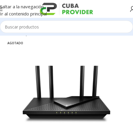
Saltar a la navegación
Ir al contenido principal
Inicio
/
Componentes de PC
/
Redes / WiFi / 4G
AGOTADO