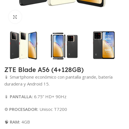
Click para agrandar
ZTE Blade A56 (4+128GB)
📱 Smartphone económico con pantalla grande, batería
duradera y Android 15.
📱
PANTALLA:
6.75” HD+ 90Hz
⚙️
PROCESADOR:
Unisoc T7200
🧠
RAM:
4GB