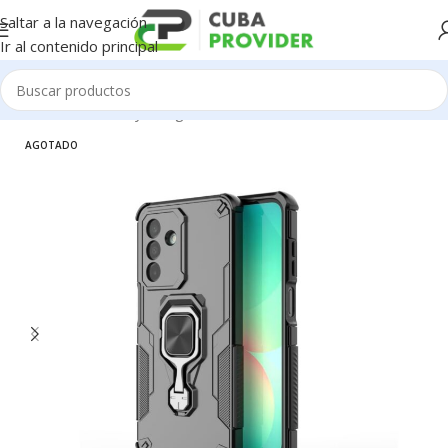
Saltar a la navegación
Ir al contenido principal
Inicio
/
Accesorios y Gadgets
/
Forros de Celulares
AGOTADO