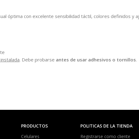
sual óptima con excelente sensibilidad táctil, colores definidos y
rte
 instalada
. Debe probarse
antes de usar adhesivos o tornillos
.
PRODUCTOS
POLITICAS DE LA TIENDA
Celulares
Registrarse como cliente