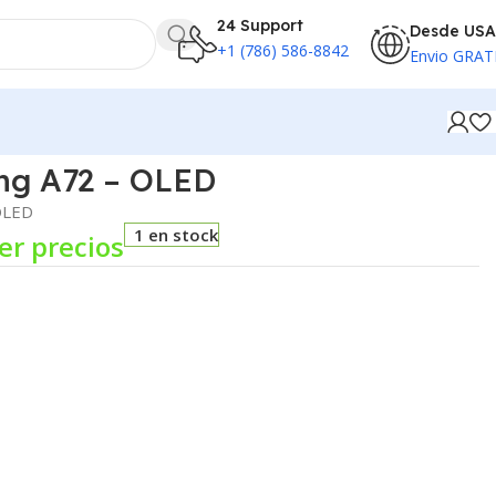
24 Support
Desde USA
+1 (786) 586-8842
Envio GRAT
ng A72 – OLED
 OLED
1 en stock
er precios