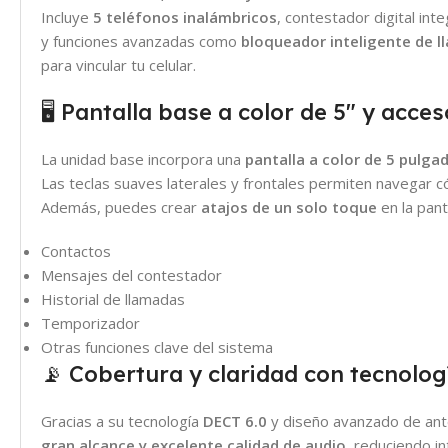
Incluye
5 teléfonos inalámbricos
, contestador digital int
y funciones avanzadas como
bloqueador inteligente de 
para vincular tu celular.
🖥️ Pantalla base a color de 5″ y acc
La unidad base incorpora una
pantalla a color de 5 pulga
Las teclas suaves laterales y frontales permiten navegar 
Además, puedes crear
atajos de un solo toque
en la pan
Contactos
Mensajes del contestador
Historial de llamadas
Temporizador
Otras funciones clave del sistema
📡 Cobertura y claridad con tecnolog
Gracias a su tecnología
DECT 6.0
y diseño avanzado de ant
gran alcance y excelente calidad de audio
, reduciendo in