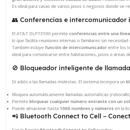
Es ideal para casas de varios pisos o negocios donde se re
👥 Conferencias e intercomunicador 
El AT&T DLP73590 permite
conferencias entre una línea
lo que facilita reuniones internas o familiares sin necesidad
También incluye
función de intercomunicador
entre los t
ideal para comunicarse entre habitaciones, pisos o áreas de 
🚫 Bloqueador inteligente de llamad
Di adiós a las llamadas molestas. El sistema incorpora un
b
Bloquea automáticamente llamadas automáticas (robocalls) 
Permite
bloquear cualquier número entrante con un so
Puede almacenar hasta
1000 nombres y números
en la li
📲 Bluetooth Connect to Cell – Conect
Con la función
Bluetooth Connect to Cell
puedes: