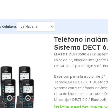
e Celulares
ámbrico AT&T DLP73590 – Sistema DECT 6.0 con 5 auriculares
Teléfono inalá
Sistema DECT 6.
El
AT&T DLP73590
es un sistem
color de 5″, bloqueo inteligente
celular, ideal para hogar y oficina
Base con pantalla a color de 5″
Tecnología DECT 6.0 + Bluetooth
Sistema con 5 teléfonos inalámbr
Lista de bloqueo hasta 1000 nú
Línea fija / DECT 6.0 / Bluetooth
Inicia sesión para v