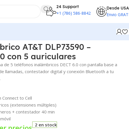
24 Support
Desde USA
+1 (786) 586-8842
Envio GRAT
mbrico AT&T DLP73590 –
0 con 5 auriculares
a de 5 teléfonos inalámbricos DECT 6.0 con pantalla base a
 de llamadas, contestador digital y conexión Bluetooth a tu
.
 Connect to Cell
icos (extensiones múltiples)
meros + contestador 40 min
 móvil
2 en stock
er precios