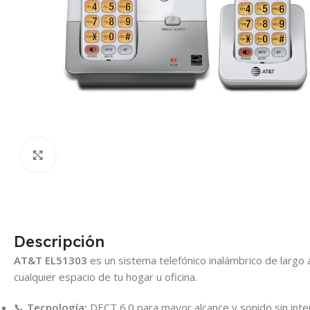
Click para agrandar
Descripción
AT&T EL51303
es un sistema telefónico inalámbrico de largo 
cualquier espacio de tu hogar u oficina.
📞
Tecnología:
DECT 6.0 para mayor alcance y sonido sin inte