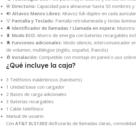
📇
Directorio:
Capacidad para almacenar hasta 50 nombres y
🔊
Altavoz Manos Libres:
Altavoz full-dúplex en cada auricul
💡
Pantalla y Teclado:
Pantalla retroiluminada y teclas ilumin
🔔
Identificador de llamadas / Llamada en espera:
Muestra n
🔋
Modo ECO:
Ahorro de energía con baterías recargables incl
🔕
Funciones adicionales:
Modo silencio, intercomunicador en
de volumen, multilingüe (inglés, español, francés)
🧲
Instalación:
Compatible con montaje en pared o uso sobr
¿Qué incluye la caja?
3 Teléfonos inalámbricos (handsets)
1 Unidad base con cargador
2 Bases de carga adicionales
3 Baterías recargables
1 Cable telefónico
Manual de usuario
Con
AT&T EL51303
disfrutarás de llamadas claras, comodidad 