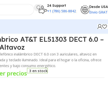
24 Support
Desde USA
+1 (786) 586-8842
Envio GRAT
brico AT&T EL51303 DECT 6.0 –
Altavoz
efónico inalámbrico DECT 6.0 con 3 auriculares, altavoz en
da y teclado iluminado. Ideal para el hogar o la oficina, ofrece
igentes y bajo consumo energético.
3 en stock
er precios