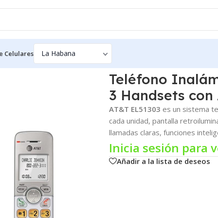
e Celulares
ámbrico AT&T EL51303 DECT 6.0 – 3 Handsets con Altavoz
Teléfono Inalám
3 Handsets con 
AT&T EL51303
es un sistema tel
cada unidad, pantalla retroilumina
llamadas claras, funciones intel
Inicia sesión para v
Añadir a la lista de deseos