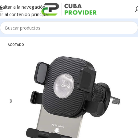
Saltar a la navegación
Ir al contenido principal
Inicio
/
Automotriz
/
Carros accesorios
AGOTADO