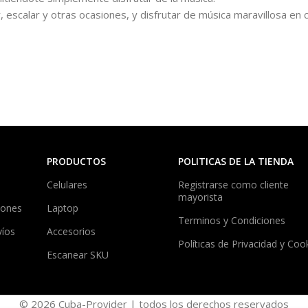
, escalar y otras ocasiones, y disfrutar de música maravillosa en c
PRODUCTOS
POLITICAS DE LA TIENDA
Celulares
Registrarse como cliente
mayorista
iones
Laptop
Terminos y Condiciones
víos
Accesorios
Políticas de Privacidad y Coo
Escanear SKU
© 2026 Cuba-Provider | todos los derechos reservados