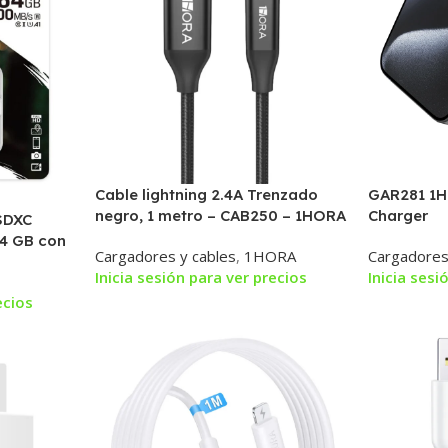
Cable lightning 2.4A Trenzado
GAR281 1H
negro, 1 metro – CAB250 – 1HORA
Charger
SDXC
64 GB con
Cargadores y cables
,
1HORA
Cargadores
B/s | A1
Inicia sesión para ver precios
Inicia sesi
ecios