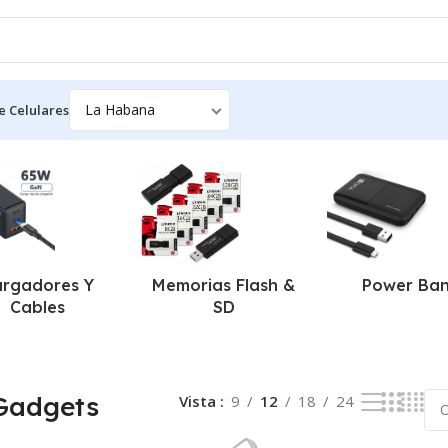
e Celulares
sultados
argadores Y
Memorias Flash &
Power Ba
Cables
SD
 Gadgets
Vista
9
12
18
24