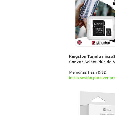
Kingston Tarjeta micro
Canvas Select Plus de 
adaptador | Hasta 100 M
Memorias Flash & SD
Clase 10 UHS-I
Inicia sesión para ver pr