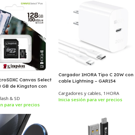
Cargador 1HORA Tipo C 20W con
icroSDXC Canvas Select
cable Lightning – GAR154
8 GB de Kingston con
| Hasta 100 MB/s | A1
Cargadores y cables
,
1HORA
lash & SD
UHS-I
Inicia sesión para ver precios
ón para ver precios