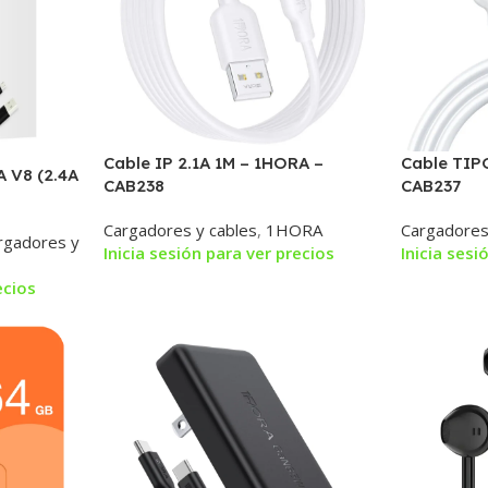
Cable IP 2.1A 1M – 1HORA –
Cable TIP
 V8 (2.4A
CAB238
CAB237
Cargadores y cables
,
1HORA
Cargadores
rgadores y
Inicia sesión para ver precios
Inicia sesi
ecios