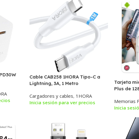
 PD30W
Cable CAB258 1HORA Tipo-C a
Tarjeta m
Lightning, 3A, 1 Metro
Plus de 12
ORA
Adaptador 
Cargadores y cables
,
1HORA
ecios
Memorias F
Clase 10 
Inicia sesión para ver precios
Inicia sesi