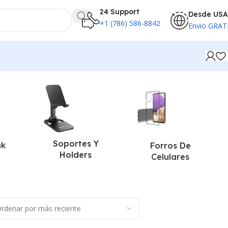
24 Support
Desde USA
+1 (786) 586-8842
Envio GRAT
Soportes Y
nk
Forros De
Holders
Celulares