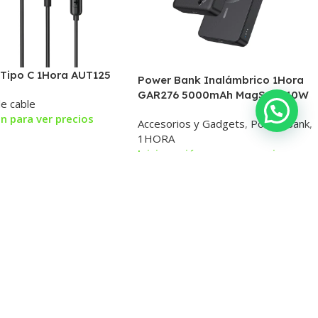
 Tipo C 1Hora AUT125
Power Bank Inalámbrico 1Hora
GAR276 5000mAh MagSafe 10W
e cable
con Entrada Tipo-C
ón para ver precios
Accesorios y Gadgets
,
Power Bank
,
1HORA
Inicia sesión para ver precios