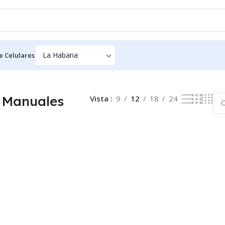
e Celulares
ndo el único resultado
 Manuales
Vista
9
12
18
24