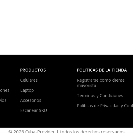
PRODUCTOS
POLITICAS DE LA TIENDA
Celulares
Registrarse como cliente
mayorista
iones
Laptop
Terminos y Condiciones
víos
Accesorios
Políticas de Privacidad y Coo
Escanear SKU
© 2026 Cuba-Provider | todos los derechos reservados