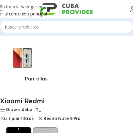
Saltar a la navegación
Ir al contenido principal
Inicio
/
Piezas para Celulares
/
Xiaomi Redmi
Pantallas
Xiaomi Redmi
Show sidebar
Limpiar filtros
Redmi Note 9 Pro