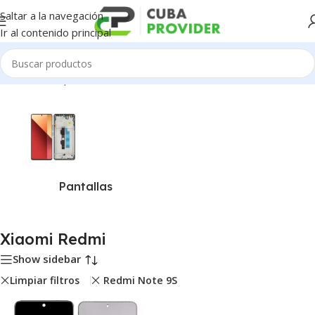
Saltar a la navegación
Ir al contenido principal
Inicio
/
Piezas para Celulares
/
Xiaomi Redmi
Pantallas
Xiaomi Redmi
Show sidebar
Limpiar filtros
Redmi Note 9S