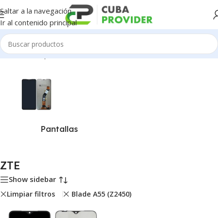
Saltar a la navegación
Ir al contenido principal
Inicio
/
Piezas para Celulares
/
ZTE
Pantallas
ZTE
Show sidebar
Limpiar filtros
Blade A55 (Z2450)