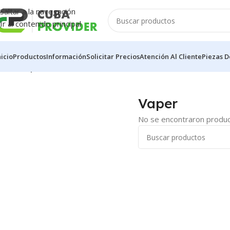
Saltar a la navegación
Ir al contenido principal
nicio
Productos
Información
Solicitar Precios
Atención Al Cliente
Piezas D
Inicio
/
Vaper
Vaper
No se encontraron product