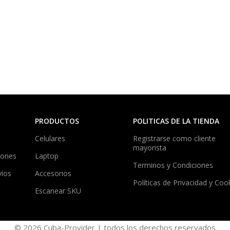
PRODUCTOS
POLITICAS DE LA TIENDA
Celulares
Registrarse como cliente
mayorista
iones
Laptop
Terminos y Condiciones
víos
Accesorios
Políticas de Privacidad y Coo
Escanear SKU
© 2026 Cuba-Provider | todos los derechos reservados