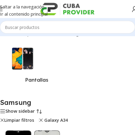
Saltar a la navegación
Ir al contenido principal
Inicio
/
Piezas para Celulares
/
Samsung
Pantallas
Samsung
Show sidebar
Limpiar filtros
Galaxy A34