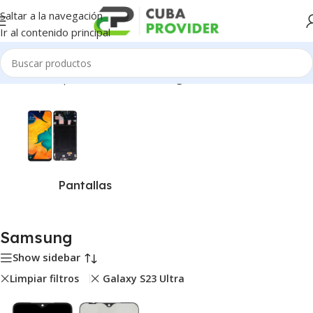
Saltar a la navegación
Ir al contenido principal
Inicio
/
Piezas para Celulares
/
Samsung
Pantallas
Samsung
Show sidebar
Limpiar filtros
Galaxy S23 Ultra