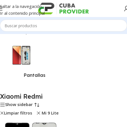
Saltar a la navegación
Ir al contenido principal
Inicio
/
Piezas para Celulares
/
Xiaomi Redmi
Pantallas
Xiaomi Redmi
Show sidebar
Limpiar filtros
Mi 9 Lite