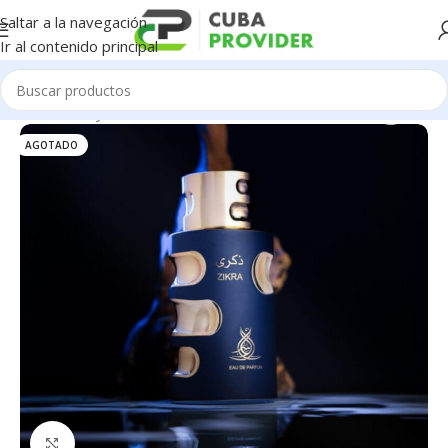
Saltar a la navegación
Ir al contenido principal
Inicio
/
Salud y Cuidado Personal
/
Perfumeria
AGOTADO
Click para agrandar