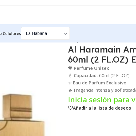
e Celulares
 Oud Black Edition Unisex – 60ml (2 FL.OZ) Eau de Parfum
Al Haramain Amb
60ml (2 FL.OZ) 
🖤
Perfume Unisex
💧
Capacidad:
60ml (2 FL.OZ)
✨
Eau de Parfum Exclusivo
🔥 Fragancia intensa y sofistica
Inicia sesión para v
Añadir a la lista de deseos