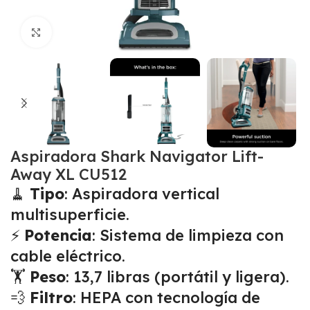
Click para agrandar
Aspiradora Shark Navigator Lift-
Away XL CU512
🧹
Tipo
: Aspiradora vertical
multisuperficie.
⚡
Potencia
: Sistema de limpieza con
cable eléctrico.
🏋️
Peso
: 13,7 libras (portátil y ligera).
💨
Filtro
: HEPA con tecnología de