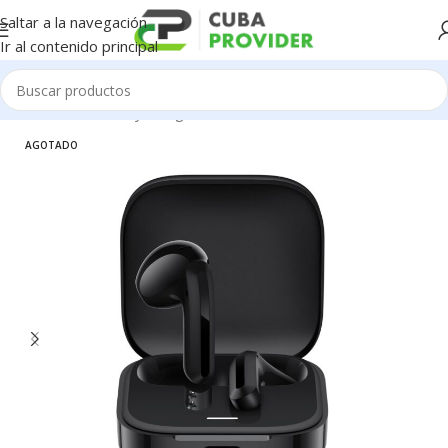
Saltar a la navegación
Ir al contenido principal
Inicio
/
Accesorios y Gadgets
/
Audifonos
AGOTADO