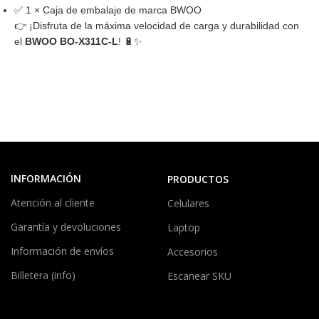
✅ 1 × Caja de embalaje de marca BWOO
👉 ¡Disfruta de la máxima velocidad de carga y durabilidad con
el
BWOO BO‑X311C‑L
! 🔋✨
INFORMACIÓN
PRODUCTOS
Atención al cliente
Celulares
Garantía y devoluciones
Laptop
Información de envíos
Accesorios
Billetera (info)
Escanear SKU