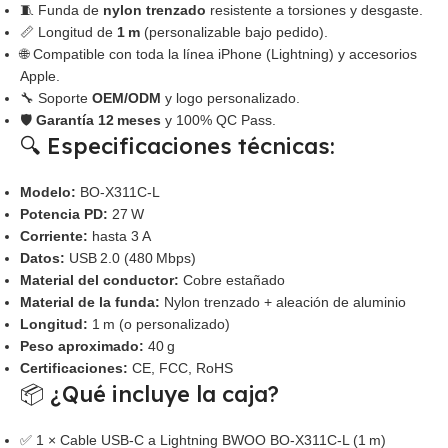
🧵 Funda de
nylon trenzado
resistente a torsiones y desgaste.
📏 Longitud de
1 m
(personalizable bajo pedido).
🌐 Compatible con toda la línea iPhone (Lightning) y accesorios
Apple.
🔧 Soporte
OEM/ODM
y logo personalizado.
🛡️
Garantía 12 meses
y 100% QC Pass.
🔍 Especificaciones técnicas:
Modelo:
BO‑X311C‑L
Potencia PD:
27 W
Corriente:
hasta 3 A
Datos:
USB 2.0 (480 Mbps)
Material del conductor:
Cobre estañado
Material de la funda:
Nylon trenzado + aleación de aluminio
Longitud:
1 m (o personalizado)
Peso aproximado:
40 g
Certificaciones:
CE, FCC, RoHS
📦 ¿Qué incluye la caja?
✅ 1 × Cable USB-C a Lightning BWOO BO‑X311C‑L (1 m)