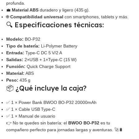
profunda.
💼
Material ABS
duradero y ligero (435 g).
🌐
Compatibilidad universal
con smartphones, tablets y más.
🔍 Especificaciones técnicas:
Modelo:
BO‑P32
Tipo de batería:
Li‑Polymer Battery
Entrada:
Type‑C DC 5 V/2 A
Salidas:
2×USB + 1×Type‑C (15 W)
Función:
Quick Charge Support
Material:
ABS
Peso:
435 g
📦 ¿Qué incluye la caja?
✅ 1 × Power Bank BWOO BO‑P32 20000mAh
✅ 1 × Cable USB Type‑C
✅ 1 × Manual de usuario
👉 No te quedes sin batería: el
BWOO BO‑P32
es tu
compañero perfecto para jornadas largas y aventuras. 🚀🔋